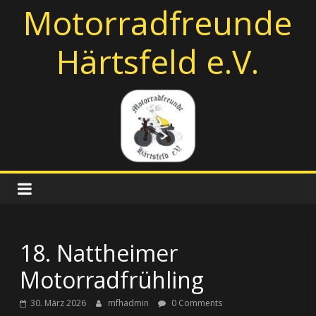
Zum
Motorradfreunde
Inhalt
springen
Härtsfeld e.V.
18. Nattheimer
Motorradfrühling
30. März 2026
mfhadmin
0 Comments